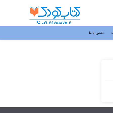
گ
تماس با ما