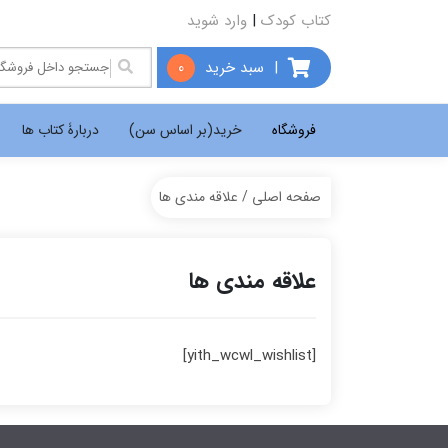
کتاب کودک
|
وارد شوید
|
سبد خرید
0
فروشگاه
خرید(بر اساس سن)
دربارۀ کتاب ها
صفحه اصلی
/ علاقه مندی ها
علاقه مندی ها
[yith_wcwl_wishlist]