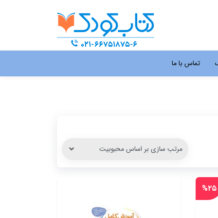
گ
تماس با ما
%۲۵