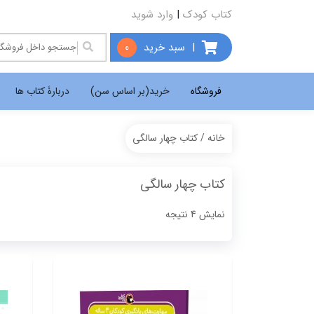
کتاب کودک
|
وارد شوید
|
سبد خرید
0
فروشگاه
خرید(بر اساس سن)
دربارۀ کتاب ها
خانه
/ کتاب چهار سالگی
کتاب چهار سالگی
Sorted
نمایش 4 نتیجه
by
popularity