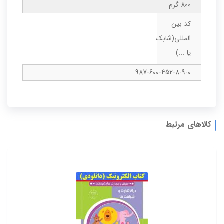
800 گرم
کد بین
المللی(شابک
یا ...)
987-600-452-8-9-0
کالاهای مرتبط