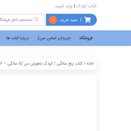
کتاب کودک
|
وارد شوید
|
سبد خرید
0
فروشگاه
خرید(بر اساس سن)
دربارۀ کتاب ها
خانه
/
کتاب پنج سالگی
/ کودک باهوش من (5 سالگی – 6 جلد)