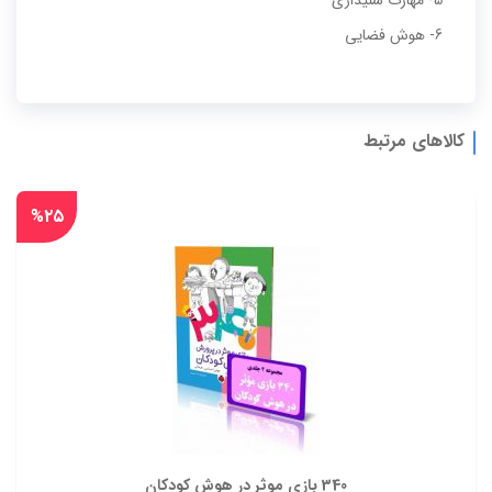
5- مهارت شنیداری
6- هوش فضایی
کالاهای مرتبط
%۲۵
340 بازی موثر در هوش کودکان