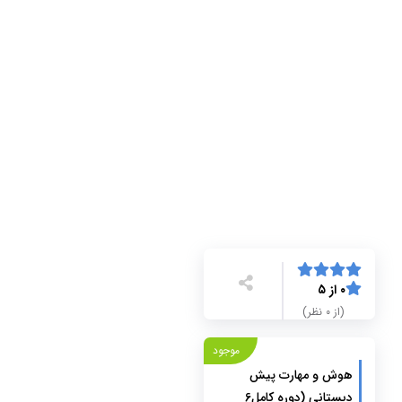
۰ از ۵
(از ۰ نظر)
موجود
هوش و مهارت پیش
دبستانی (دوره کامل6