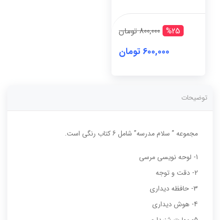
دبستانی
(دوره
کامل6
%25
800,000 تومان
جلدی)
عدد
600,000 تومان
توضیحات
مجموعه ” سلام مدرسه” شامل 6 کتاب رنگی است.
1- لوحه نویسی مرسی
2- دقت و توجه
3- حافظه دیداری
4- هوش دیداری