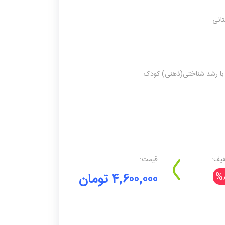
یف:
قیمت:
%
4,600,000 تومان