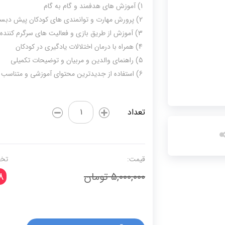
1) آموزش های هدفمند و گام به گام
2) پرورش مهارت و توانمندی های کودکان پیش دبستانی
3) آموزش از طریق بازی و فعالیت های سرگرم کننده
4) همراه با درمان اختلالات یادگیری در کودکان
5) راهنمای والدین و مربیان و توضیحات تکمیلی
6) استفاده از جدیدترین محتوای آموزشی و متناسب با رشد شناختی(ذهنی) کودک
سلام
تعداد
پیش
دبستانی
ها
(دورۀ
قیمت:
تخف
25
5,000,000 تومان
8
جلدی)
عدد