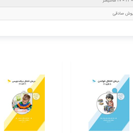
یوش صادقی