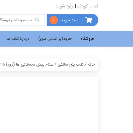
کتاب کودک
|
وارد شوید
|
سبد خرید
0
فروشگاه
خرید(بر اساس سن)
دربارۀ کتاب ها
خانه
/
کتاب پنج سالگی
/ سلام پیش دبستانی ها (دورۀ 25 جلدی)