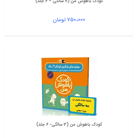
کودک باهوش من (4 سالگی – 6 جلد)
۷۵۰،۰۰۰
تومان
کودک باهوش من (3 سالگی- 6 جلد)