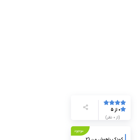
۰ از ۵
(از ۰ نظر)
موجود
کودک باهوش من (2