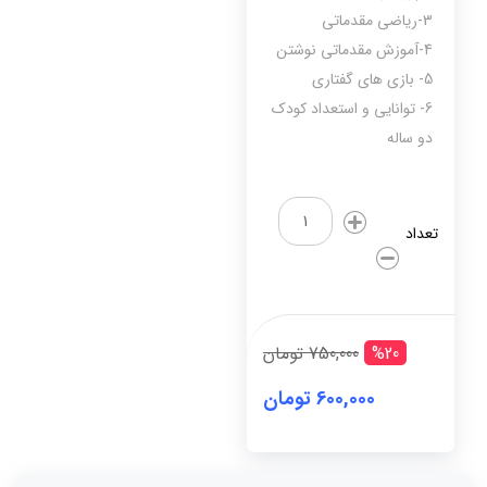
3-ریاضی مقدماتی
4-آموزش مقدماتی نوشتن
5- بازی های گفتاری
6- توانایی و استعداد کودک
دو ساله
کودک
باهوش
تعداد
من
(2
سالگی
-
6
%20
750,000 تومان
جلد)
عدد
600,000 تومان