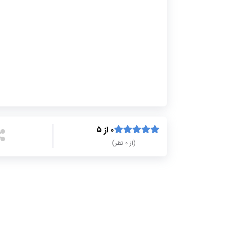
۰ از ۵
(از ۰ نظر)