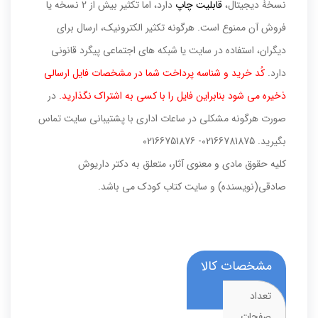
نسخۀ دیجیتال،
قابلیت چاپ
دارد، اما تکثیر بیش از 2 نسخه یا
فروش آن ممنوع است. هرگونه تکثیر الکترونیک، ارسال برای
دیگران، استفاده در سایت یا شبکه های اجتماعی پیگرد قانونی
دارد.
کُد خرید و شناسه پرداخت شما در مشخصات فایل ارسالی
ذخیره می شود بنابراین فایل را با کسی به اشتراک نگذارید.
در
صورت هرگونه مشکلی در ساعات اداری با پشتیبانی سایت تماس
بگیرید. 02166781875- 02166751876
کلیه حقوق مادی و معنوی آثار، متعلق به دکتر داریوش
صادقی(نویسنده) و سایت کتاب کودک می باشد.
مشخصات کالا
تعداد
صفحات