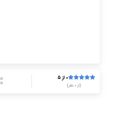
۰ از ۵
(از ۰ نظر)