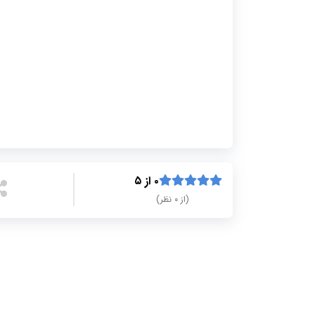
۰ از ۵
(از ۰ نظر)