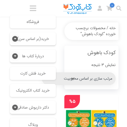
0
فروشگاه
/ محصولات برچسب
خانه
خورده “کودک باهوش”
خرید(بر اساس سن)
کودک باهوش
دربارۀ کتاب ها
Sorted
نمایش 3 نتیجه
by
خرید فلش کارت
popularity
خرید کتاب الکترونیک
%۵
دکتر داریوش صادقی
وبلاگ