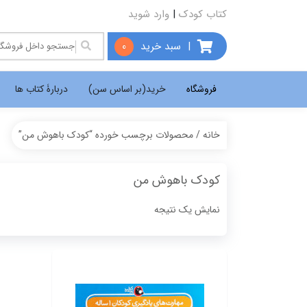
کتاب کودک
|
وارد شوید
|
سبد خرید
0
فروشگاه
خرید(بر اساس سن)
دربارۀ کتاب ها
خانه
/ محصولات برچسب خورده “کودک باهوش من”
کودک باهوش من
نمایش یک نتیجه