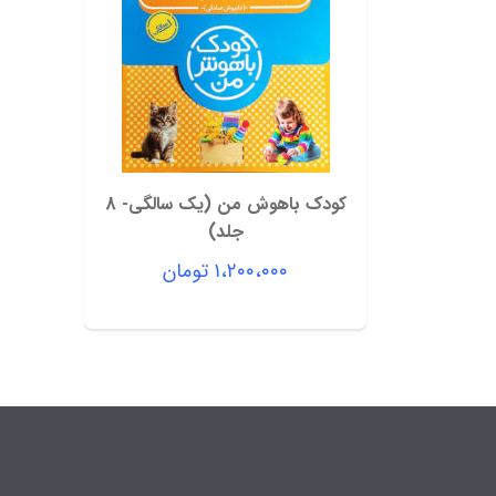
کودک باهوش من (یک سالگی- 8
جلد)
۱،۲۰۰،۰۰۰
تومان