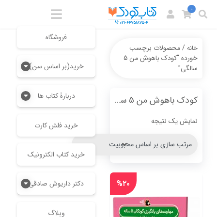
0
فروشگاه
/ محصولات برچسب
خانه
خورده “کودک باهوش من 5
خرید(بر اساس سن)
سالگی”
دربارۀ کتاب ها
کودک باهوش من 5 سالگی
نمایش یک نتیجه
خرید فلش کارت
خرید کتاب الکترونیک
%۲۰
دکتر داریوش صادقی
وبلاگ