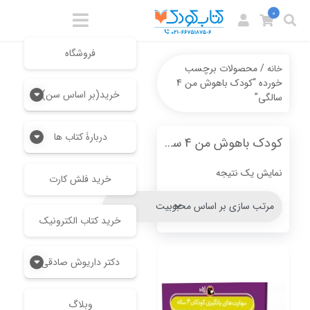
0
فروشگاه
/ محصولات برچسب
خانه
خورده “کودک باهوش من 4
خرید(بر اساس سن)
سالگی”
دربارۀ کتاب ها
کودک باهوش من 4 سالگی
نمایش یک نتیجه
خرید فلش کارت
خرید کتاب الکترونیک
دکتر داریوش صادقی
وبلاگ