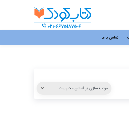
گ
تماس با ما