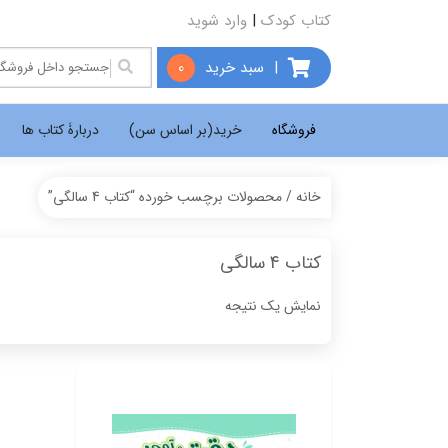
کتاب کودک
|
وارد شوید
|
سبد خرید
0
فروشگاه
خرید(بر اساس سن)
دربارۀ کتاب ها
خانه
/ محصولات برچسب خورده “کتاب 4 سالگی”
کتاب 4 سالگی
نمایش یک نتیجه