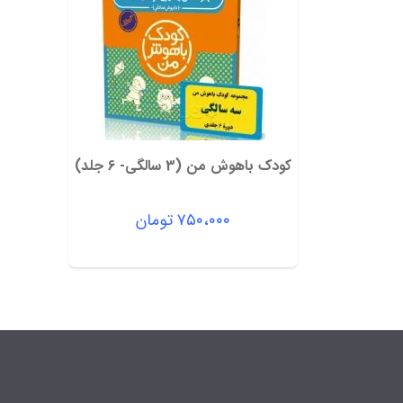
کودک باهوش من (3 سالگی- 6 جلد)
۷۵۰،۰۰۰
تومان