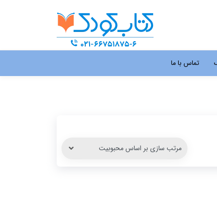
گ
تماس با ما