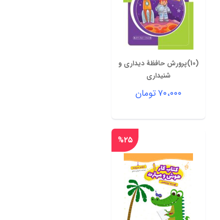
(10)پرورش حافظۀ دیداری و
شنیداری
۷۰،۰۰۰
تومان
%۲۵