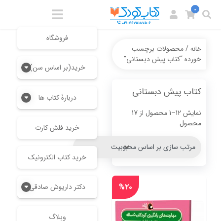
0
فروشگاه
/ محصولات برچسب
خانه
خورده “کتاب پیش دبستانی”
خرید(بر اساس سن)
کتاب پیش دبستانی
دربارۀ کتاب ها
نمایش 12–1 محصول از 17
Sorted
محصول
خرید فلش کارت
by
popularity
خرید کتاب الکترونیک
%۲۰
دکتر داریوش صادقی
وبلاگ