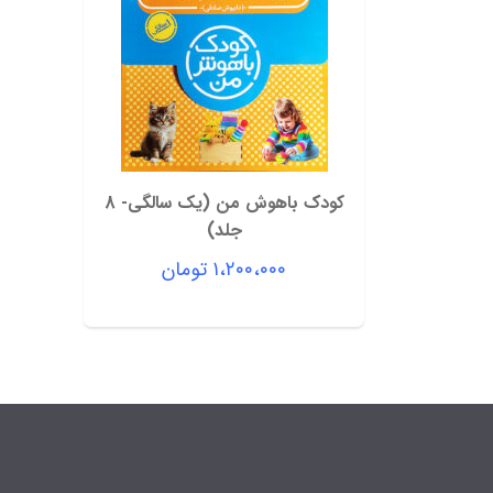
کودک باهوش من (یک سالگی- 8
جلد)
۱،۲۰۰،۰۰۰
تومان