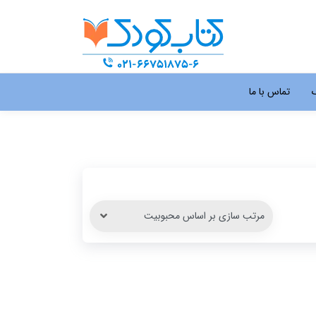
گ
تماس با ما