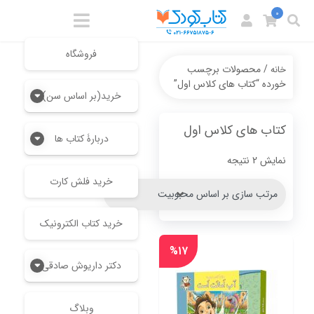
0
فروشگاه
/ محصولات برچسب
خانه
خورده “کتاب های کلاس اول”
خرید(بر اساس سن)
کتاب های کلاس اول
دربارۀ کتاب ها
Sorted
نمایش 2 نتیجه
by
خرید فلش کارت
popularity
خرید کتاب الکترونیک
%۱۷
دکتر داریوش صادقی
وبلاگ