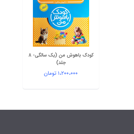
کودک باهوش من (یک سالگی- 8
جلد)
۱،۲۰۰،۰۰۰
تومان