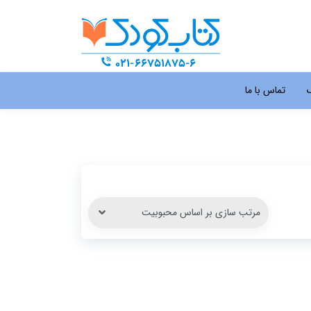
گ
تماس با ما