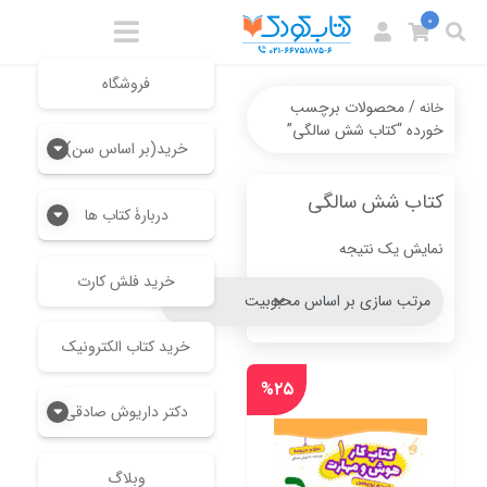
0
فروشگاه
/ محصولات برچسب
خانه
خورده “کتاب شش سالگی”
خرید(بر اساس سن)
کتاب شش سالگی
دربارۀ کتاب ها
نمایش یک نتیجه
خرید فلش کارت
خرید کتاب الکترونیک
%۲۵
دکتر داریوش صادقی
وبلاگ