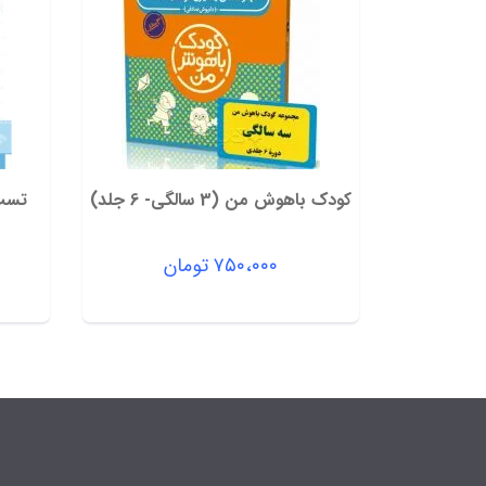
کودک باهوش من (3 سالگی- 6 جلد)
۷۵۰،۰۰۰
تومان