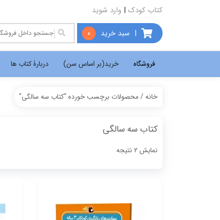
کتاب کودک
|
وارد شوید
|
سبد خرید
0
فروشگاه
خرید(بر اساس سن)
دربارۀ کتاب ها
خانه
/ محصولات برچسب خورده “کتاب سه سالگی”
کتاب سه سالگی
Sorted
نمایش 2 نتیجه
by
popularity