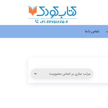
گ
تماس با ما