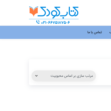
گ
تماس با ما