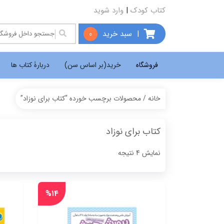
کتاب کودک
|
وارد شوید
|
سبد خرید
0
فروشگاه
خرید(بر اساس سن)
دربارۀ کتاب ها
خانه
/ محصولات برچسب خورده “کتاب برای نوزاد”
کتاب برای نوزاد
Sorted
نمایش 4 نتیجه
by
popularity
%۱۴