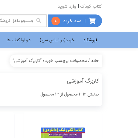
کتاب کودک
|
وارد شوید
|
سبد خرید
0
فروشگاه
خرید(بر اساس سن)
دربارۀ کتاب ها
خانه
/ محصولات برچسب خورده “کاربرگ آموزشی”
کاربرگ آموزشی
Sorted
نمایش 12–1 محصول از 13 محصول
by
popularity