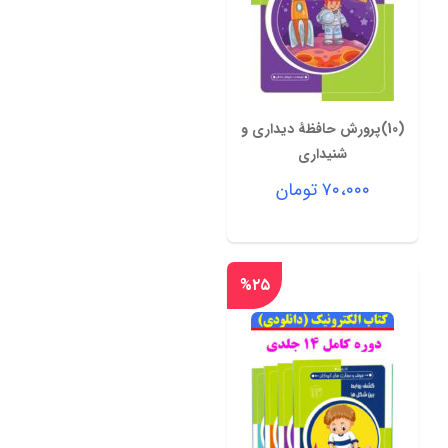
(10)پرورش حافظۀ دیداری و
شنیداری
۷۰،۰۰۰
تومان
%۲۵