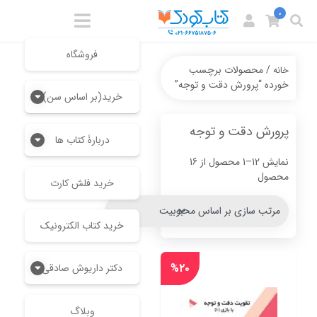
0
فروشگاه
/ محصولات برچسب
خانه
خورده “پرورش دقت و توجه”
خرید(بر اساس سن)
پرورش دقت و توجه
دربارۀ کتاب ها
نمایش 12–1 محصول از 16
Sorted
محصول
خرید فلش کارت
by
popularity
خرید کتاب الکترونیک
%۲۰
دکتر داریوش صادقی
وبلاگ