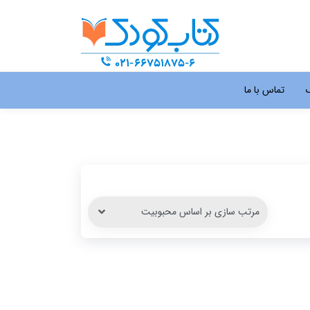
گ
تماس با ما