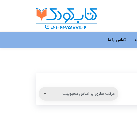
گ
تماس با ما