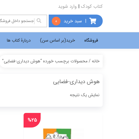
کتاب کودک
|
وارد شوید
|
سبد خرید
0
فروشگاه
خرید(بر اساس سن)
دربارۀ کتاب ها
خانه
/ محصولات برچسب خورده “هوش دیداری-فضایی”
هوش دیداری-فضایی
نمایش یک نتیجه
%۲۵