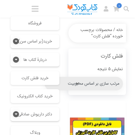
0
فروشگاه
/ محصولات برچسب
خانه
خورده “فلش کارت”
خرید(بر اساس سن)
فلش کارت
دربارۀ کتاب ها
Sorted
نمایش 5 نتیجه
by
خرید فلش کارت
popularity
خرید کتاب الکترونیک
دکتر داریوش صادقی
وبلاگ