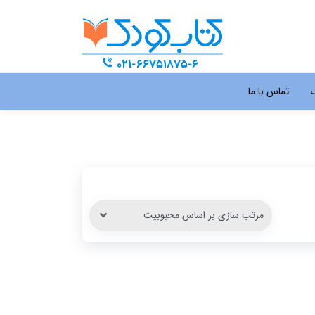
گ
تماس با ما