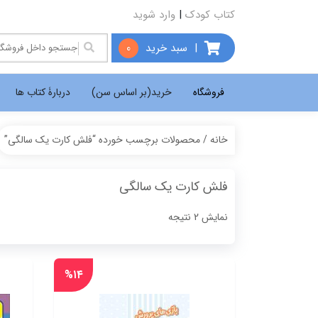
کتاب کودک
|
وارد شوید
|
سبد خرید
0
فروشگاه
خرید(بر اساس سن)
دربارۀ کتاب ها
خانه
/ محصولات برچسب خورده “فلش کارت یک سالگی”
فلش کارت یک سالگی
Sorted
نمایش 2 نتیجه
by
popularity
%۱۴