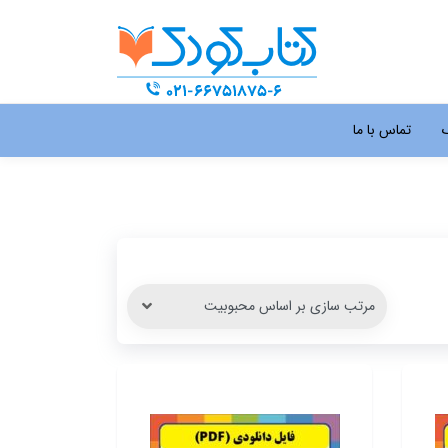
گ
تماس با ما