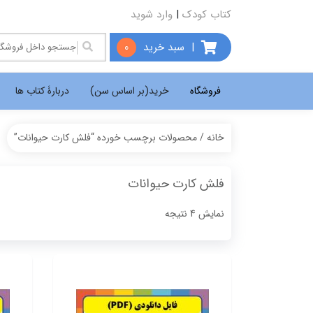
کتاب کودک
|
وارد شوید
|
سبد خرید
0
فروشگاه
خرید(بر اساس سن)
دربارۀ کتاب ها
خانه
/ محصولات برچسب خورده “فلش کارت حیوانات”
فلش کارت حیوانات
Sorted
نمایش 4 نتیجه
by
popularity