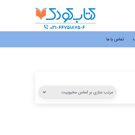
گ
تماس با ما