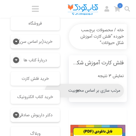
0
فروشگاه
/ محصولات برچسب
خانه
خورده “فلش کارت آموزش
خرید(بر اساس سن)
شکل حیوانات”
دربارۀ کتاب ها
فلش کارت آموزش شکل حیوانات
Sorted
نمایش 3 نتیجه
خرید فلش کارت
by
popularity
خرید کتاب الکترونیک
دکتر داریوش صادقی
وبلاگ