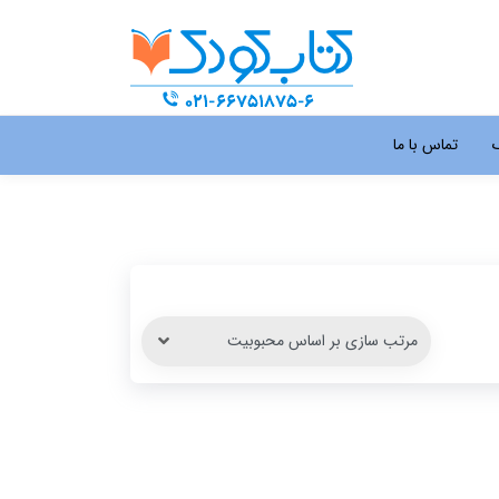
گ
تماس با ما