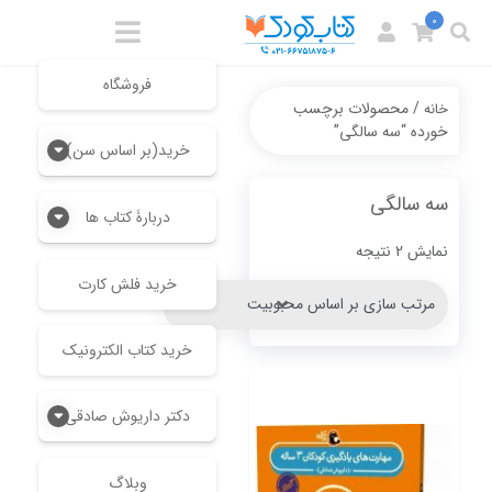
0
فروشگاه
/ محصولات برچسب
خانه
خورده “سه سالگی”
خرید(بر اساس سن)
سه سالگی
دربارۀ کتاب ها
Sorted
نمایش 2 نتیجه
by
خرید فلش کارت
popularity
خرید کتاب الکترونیک
دکتر داریوش صادقی
وبلاگ