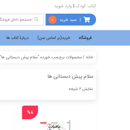
کتاب کودک
|
وارد شوید
|
سبد خرید
0
فروشگاه
خرید(بر اساس سن)
دربارۀ کتاب ها
خانه
/ محصولات برچسب خورده “سلام پیش دبستانی ها”
سلام پیش دبستانی ها
Sorted
نمایش 2 نتیجه
by
popularity
%۸