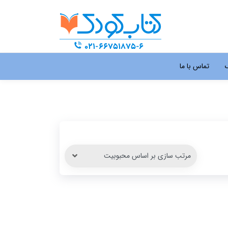
گ
تماس با ما