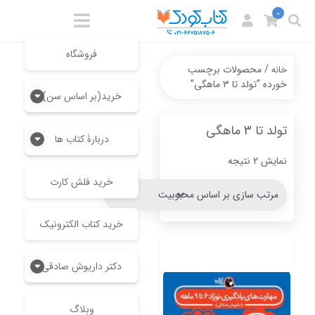
0
فروشگاه
/ محصولات برچسب
خانه
خورده “تولد تا 3 ماهگی”
خرید(بر اساس سن)
تولد تا 3 ماهگی
دربارۀ کتاب ها
Sorted
نمایش 2 نتیجه
by
خرید فلش کارت
popularity
خرید کتاب الکترونیک
دکتر داریوش صادقی
وبلاگ