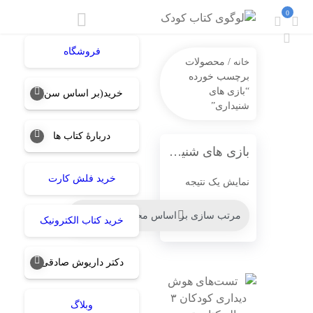
0
فروشگاه
خانه
/ محصولات
برچسب خورده
“بازی های
خرید(بر اساس سن)
شنیداری”
دربارۀ کتاب ها
بازی های شنیداری
خرید فلش کارت
نمایش یک نتیجه
خرید کتاب الکترونیک
دکتر داریوش صادقی
وبلاگ