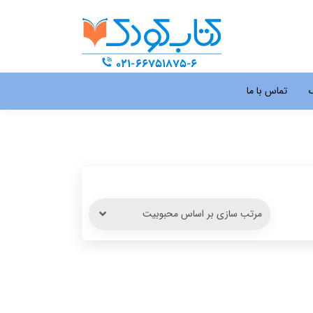
گ
تماس با ما