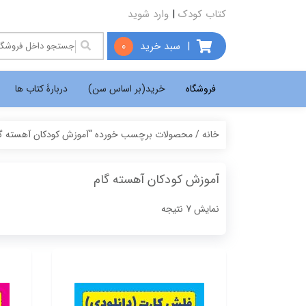
کتاب کودک
|
وارد شوید
|
سبد خرید
0
فروشگاه
خرید(بر اساس سن)
دربارۀ کتاب ها
خانه
/ محصولات برچسب خورده “آموزش کودکان آهسته گا
آموزش کودکان آهسته گام
Sorted
نمایش 7 نتیجه
by
popularity