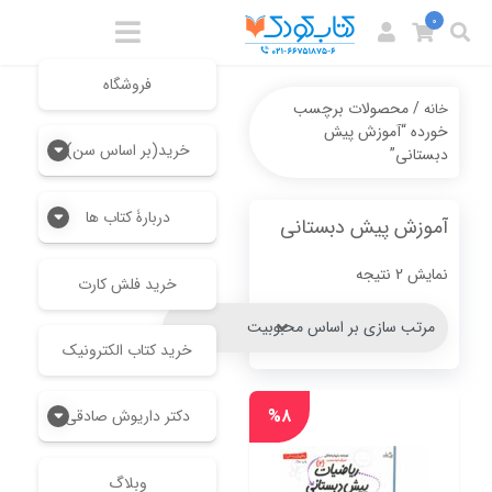
0
فروشگاه
/ محصولات برچسب
خانه
خورده “آموزش پیش
خرید(بر اساس سن)
دبستانی”
دربارۀ کتاب ها
آموزش پیش دبستانی
Sorted
نمایش 2 نتیجه
خرید فلش کارت
by
popularity
خرید کتاب الکترونیک
%۸
دکتر داریوش صادقی
وبلاگ