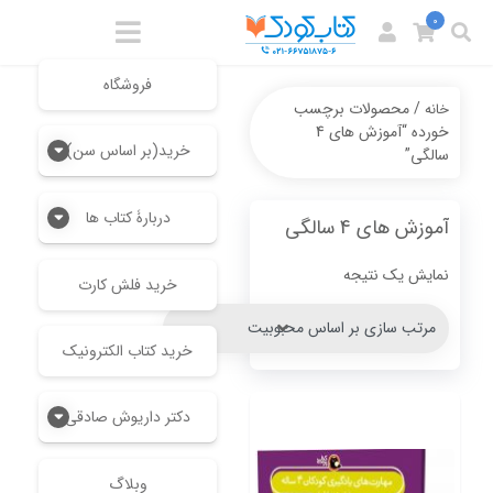
0
فروشگاه
/ محصولات برچسب
خانه
خورده “آموزش های 4
خرید(بر اساس سن)
سالگی”
دربارۀ کتاب ها
آموزش های 4 سالگی
نمایش یک نتیجه
خرید فلش کارت
خرید کتاب الکترونیک
دکتر داریوش صادقی
وبلاگ