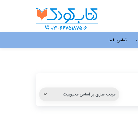
گ
تماس با ما