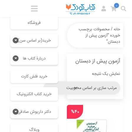
0
فروشگاه
/ محصولات برچسب
خانه
خورده “آزمون پیش از
خرید(بر اساس سن)
دبستان”
دربارۀ کتاب ها
آزمون پیش از دبستان
نمایش یک نتیجه
خرید فلش کارت
خرید کتاب الکترونیک
%۴۰
دکتر داریوش صادقی
وبلاگ