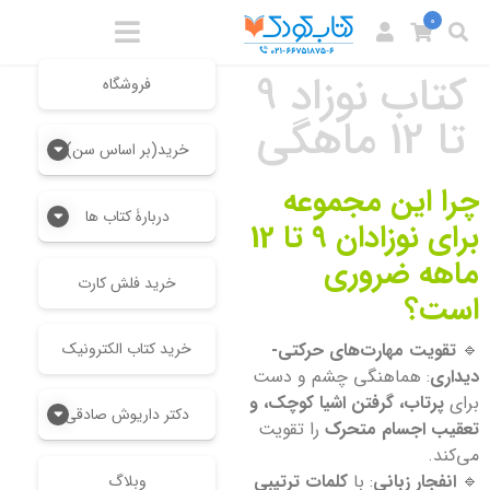
0
کتاب نوزاد 9
فروشگاه
تا 12 ماهگی
خرید(بر اساس سن)
چرا این مجموعه
دربارۀ کتاب ها
برای نوزادان 9 تا 12
ماهه ضروری
خرید فلش کارت
است؟
🔹
تقویت مهارت‌های حرکتی-
خرید کتاب الکترونیک
دیداری
: هماهنگی چشم و دست
برای
پرتاب، گرفتن اشیا کوچک، و
دکتر داریوش صادقی
تعقیب اجسام متحرک
را تقویت
می‌کند.
🔹
انفجار زبانی
: با
کلمات ترتیبی
وبلاگ