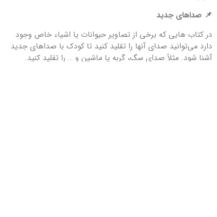
📌 صداهای جدید
در کتاب هایی که برخی از تصاویر حیوانات یا اشیاء خاص وجود
دارد می‌توانید صدای آنها را تقلید کنید تا کودک با صداهای جدید
آشنا شود. مثلاً صدای سگ، گربه یا ماشین و … را تقلید کنید.
📌 شاعر تازه کار
گاهی اوقات به تصاویر کتاب‌ها اشاره کنید و چیزهایی شبیه آواز و
ترانه به صورت آهنگین بخوانید، حتماً نباید معنادار و یا از لحاظ
قافیه و شعر صحیح باشد. مهم این است که کودک در حالی که به
تصاویر نگاه می‌کند،‌ با نوع جدیدی از گفتار آهنگین آشنا شود.
رفتن به بالای صفحه