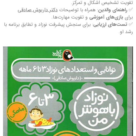
تقویت تشخیص اشکال و تمرکز.
✅
راهنمای والدین
: همراه با توضیحات
دکتر داریوش صادقی
برای
بازی‌های آموزشی
و تقویت مهارت‌ها.
✅
تست‌های ارزیابی
: برای سنجش پیشرفت نوزاد و تطابق برنامه با
رشد او.