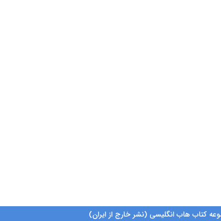
عه کتاب هاب انگلیسی (نشر خارج از ایران)