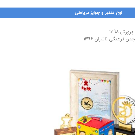
لوح تقدیر و جوایز دریافتی
رش 1398
ن فرهنگی ناشران 1396