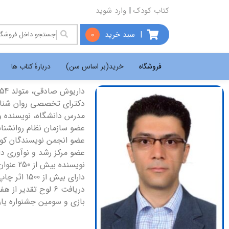
کتاب کودک
|
وارد شوید
|
سبد خرید
0
فروشگاه
خرید(بر اساس سن)
دربارۀ کتاب ها
داریوش صادقی، متولد 1354 ،
دکترای تخصصی روان شنا
مدرس دانشگاه، نویسنده و
عضو سازمان نظام روانشناسی و
عضو انجمن نویسندگان کودک و 
عضو مرکز رشد و نوآوری دا
نویسنده بیش از 250 عنوان کتاب و مقاله با رویکرد پیشگیری و درمان اختلال های یادگیری،
دارای بیش از 1500 اثر چاپ شده و تجدید چاپ شده طبق گزارش
دریافت 6 لوح تقد
بازی و سومین جشنواره یا