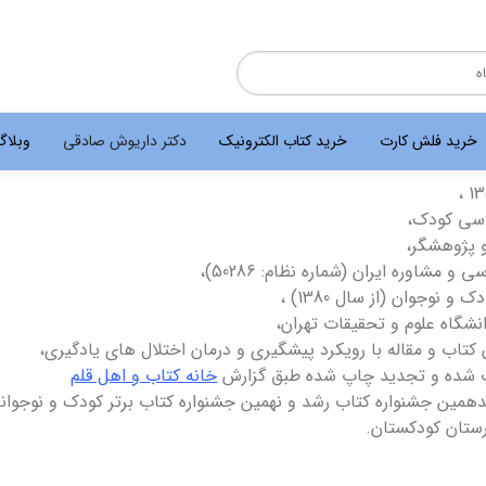
خرید فلش کارت
خرید کتاب الکترونیک
دکتر داریوش صادقی
وبلا
سی کودک،
 پژوهشگر،
 مشاوره ایران (شماره نظام: 50286)،
نوجوان (از سال 1380) ،
نشگاه علوم و تحقیقات تهران،
خانه کتاب و اهل قلم
یر از هفدهمین جشنواره کتاب رشد و نهمین جشنواره کتاب برتر کودک و نوج
رستان کودکستان.